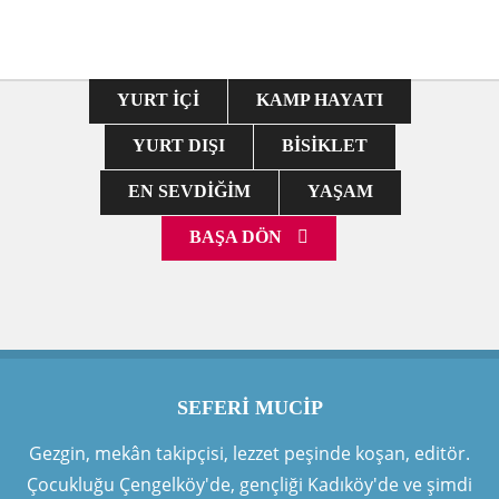
YURT İÇI
KAMP HAYATI
YURT DIŞI
BISIKLET
EN SEVDIĞIM
YAŞAM
BAŞA DÖN
SEFERI MUCIP
Gezgin, mekân takipçisi, lezzet peşinde koşan, editör.
Çocukluğu Çengelköy'de, gençliği Kadıköy'de ve şimdi