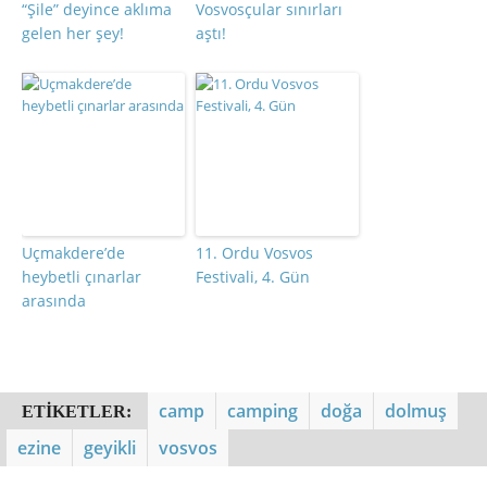
“Şile” deyince aklıma
Vosvosçular sınırları
gelen her şey!
aştı!
Uçmakdere’de
11. Ordu Vosvos
heybetli çınarlar
Festivali, 4. Gün
arasında
camp
camping
doğa
dolmuş
ETIKETLER:
ezine
geyikli
vosvos