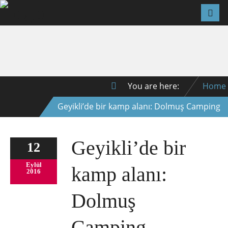
You are here:
Home
Geyikli’de bir kamp alanı: Dolmuş Camping
Geyikli’de bir
12
Eylül
kamp alanı:
2016
Dolmuş
Camping