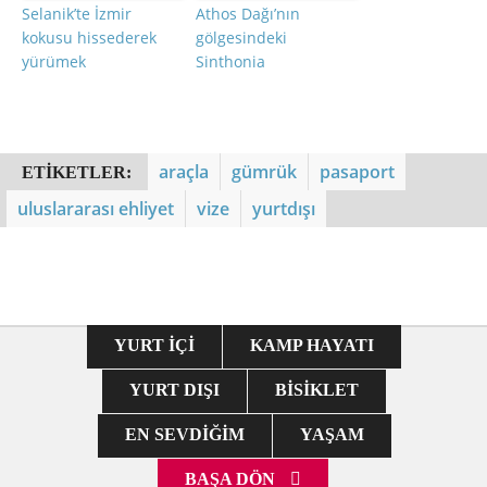
Selanik’te İzmir
Athos Dağı’nın
kokusu hissederek
gölgesindeki
yürümek
Sinthonia
araçla
gümrük
pasaport
ETIKETLER:
uluslararası ehliyet
vize
yurtdışı
YURT İÇI
KAMP HAYATI
YURT DIŞI
BISIKLET
EN SEVDIĞIM
YAŞAM
BAŞA DÖN