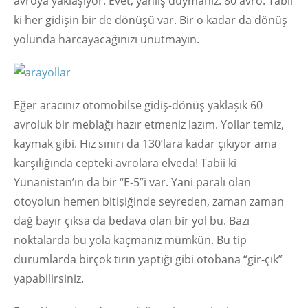
avroya yaklaşıyor. Evet, yanlış duymanız: 80 avro. Tabii
ki her gidişin bir de dönüşü var. Bir o kadar da dönüş
yolunda harcayacağınızı unutmayın.
Eğer aracınız otomobilse gidiş-dönüş yaklaşık 60
avroluk bir meblağı hazır etmeniz lazım. Yollar temiz,
kaymak gibi. Hız sınırı da 130’lara kadar çıkıyor ama
karşılığında cepteki avrolara elveda! Tabii ki
Yunanistan’ın da bir “E-5”i var. Yani paralı olan
otoyolun hemen bitişiğinde seyreden, zaman zaman
dağ bayır çıksa da bedava olan bir yol bu. Bazı
noktalarda bu yola kaçmanız mümkün. Bu tip
durumlarda birçok tırın yaptığı gibi otobana “gir-çık”
yapabilirsiniz.