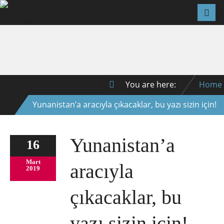
You are here:
Home
Yunanistan’a aracıyla çıkacaklar, bu yazı sizin için!
Yunanistan’a
16
Mart
aracıyla
2019
çıkacaklar, bu
yazı sizin için!