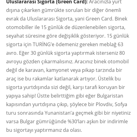
Uluslararası Sigorta (Green Card):
Aracınızla yurt
dışına çıkarken gümrükte sorulan bir diğer önemli
evrak da Uluslararası Sigorta, yani Green Card. Binek
otomobiller ile 15 günlük de düzenlenebilen sigorta,
seyahat süresine göre değişiklik gösteriyor. 15 günlük
sigorta için TURİNG’e ödemeniz gereken meblağ 63
avro. Eğer 30 günlük sigorta yaptırmak isterseniz 80
avroyu gözden çıkarmalısınız. Aracınız binek otomobil
değil de karavan, kamyonet veya pikap tarzında bir
araç ise bu rakamlar katlanarak artıyor. Üstelik bu
sigorta yurtdışında sizi değil, karşı tarafı koruyan bir
yapıya sahip! Üstte belirttiğim gibi eğer Bulgaristan
kapısından yurtdışına çıkıp, şöylece bir Plovdiv, Sofya
turu sonrasında Yunanistan’a geçmek gibi bir niyetiniz
varsa Bulgar gümrüğünde %30’ları aşkın bir indirimle
bu sigortayı yaptırmanız da olası.