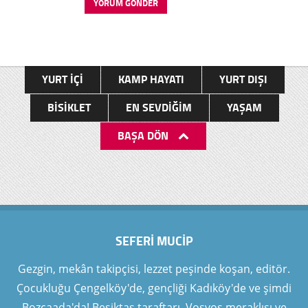
YURT İÇI
KAMP HAYATI
YURT DIŞI
BISIKLET
EN SEVDIĞIM
YAŞAM
BAŞA DÖN
SEFERI MUCIP
Gezgin, mekân takipçisi, lezzet peşinde koşan, editör.
Çocukluğu Çengelköy'de, gençliği Kadıköy'de ve şimdi
Bozcaada'da! Beşiktaş taraftarı, Vosvos meraklısı ve