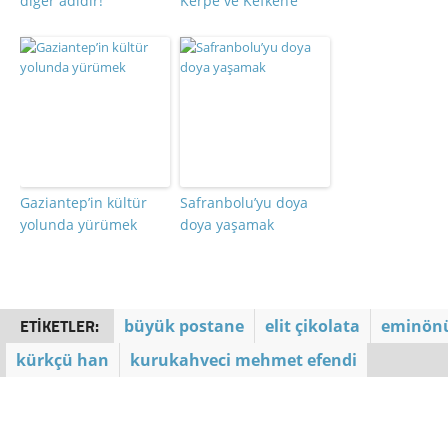
diğer adıdır!
Kerpe ve Kefken’e
Gaziantep’in kültür
Safranbolu’yu doya
yolunda yürümek
doya yaşamak
ETIKETLER:
büyük postane
elit çikolata
eminön
kürkçü han
kurukahveci mehmet efendi