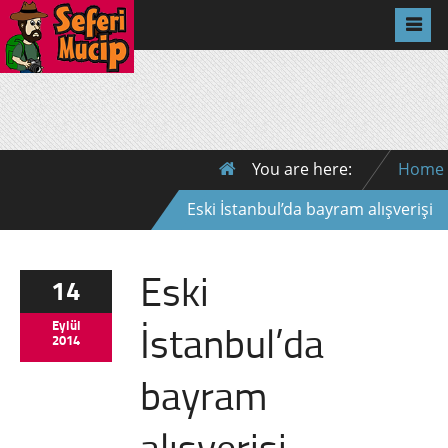
You are here:
Home
Eski İstanbul’da bayram alışverişi
Eski
14
İstanbul’da
Eylül
2014
bayram
alışverişi