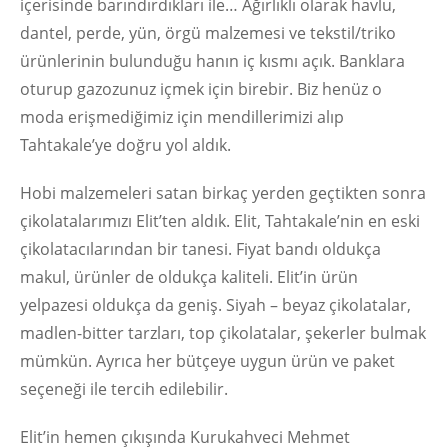
içerisinde barındırdıkları ile… Ağırlıklı olarak havlu,
dantel, perde, yün, örgü malzemesi ve tekstil/triko
ürünlerinin bulunduğu hanın iç kısmı açık. Banklara
oturup gazozunuz içmek için birebir. Biz henüz o
moda erişmediğimiz için mendillerimizi alıp
Tahtakale’ye doğru yol aldık.
Hobi malzemeleri satan birkaç yerden geçtikten sonra
çikolatalarımızı Elit’ten aldık. Elit, Tahtakale’nin en eski
çikolatacılarından bir tanesi. Fiyat bandı oldukça
makul, ürünler de oldukça kaliteli. Elit’in ürün
yelpazesi oldukça da geniş. Siyah – beyaz çikolatalar,
madlen-bitter tarzları, top çikolatalar, şekerler bulmak
mümkün. Ayrıca her bütçeye uygun ürün ve paket
seçeneği ile tercih edilebilir.
Elit’in hemen çıkışında Kurukahveci Mehmet