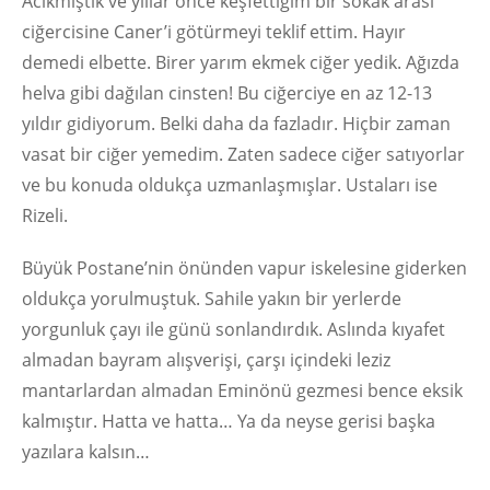
Acıkmıştık ve yıllar önce keşfettiğim bir sokak arası
ciğercisine Caner’i götürmeyi teklif ettim. Hayır
demedi elbette. Birer yarım ekmek ciğer yedik. Ağızda
helva gibi dağılan cinsten! Bu ciğerciye en az 12-13
yıldır gidiyorum. Belki daha da fazladır. Hiçbir zaman
vasat bir ciğer yemedim. Zaten sadece ciğer satıyorlar
ve bu konuda oldukça uzmanlaşmışlar. Ustaları ise
Rizeli.
Büyük Postane’nin önünden vapur iskelesine giderken
oldukça yorulmuştuk. Sahile yakın bir yerlerde
yorgunluk çayı ile günü sonlandırdık. Aslında kıyafet
almadan bayram alışverişi, çarşı içindeki leziz
mantarlardan almadan Eminönü gezmesi bence eksik
kalmıştır. Hatta ve hatta… Ya da neyse gerisi başka
yazılara kalsın…